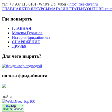
тел. +7 937 115 0101 (What's Up, Viber)
info@free-diver.ru
ГЛАВНАЯ
КТО Я?
КУРСЫ
МАГАЗИН
СТАТЬИ
YOUTUBE кан
Где понырять
ГЛАВНАЯ
Максим Гурьянов
История фридайвинга
СНАРЯЖЕНИЕ
ДРУЗЬЯ
Для чего нырять?
польза фридайвинга