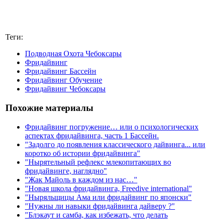
Теги:
Подводная Охота Чебоксары
Фридайвинг
Фридайвинг Бассейн
Фридайвинг Обучение
Фридайвинг Чебоксары
Похожие материалы
Фридайвинг погружение… или о психологических
аспектах фридайвинга, часть 1 Бассейн.
"Задолго до появления классического дайвинга... или
коротко об истории фридайвинга"
"Нырятельный рефлекс млекопитающих во
фридайвинге, наглядно"
"Жак Майоль в каждом из нас…"
"Новая школа фридайвинга, Freedive international"
"Ныряльщицы Ама или фридайвинг по японски"
"Нужны ли навыки фридайвинга дайверу ?"
"Блэкаут и самба, как избежать, что делать