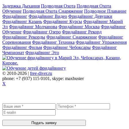
Задержка Дыхания
Подводная Охота
Подводная Охота
Обучение
Подводная Охота Снаряжение
Подводное Плавание
Фридайвинг
Фридайвинг Видео
Фридайвинг Девушки
Фридайвинг Казань
Фридайвинг Курсы
Фридайвинг Марий
Эл
Фридайвинг Молчанова
Фридайвинг Москва
Фридайвинг
Обучение
Фридайвинг Озеро
Фридайвинг Рекорд
Фридайвинг Рекорды
Фридайвинг Снаряжение
Фридайвинг
Соревнования
Фридайвинг Техника
Фридайвинг Упражнения
Фридайвинг Фильм
Фридайвинг Чебоксары
Фридайвинг
Чемпионат
Фридайвинг Это
© 2010-2026 |
free-diver.ru
phone: +7 (937) 115 0101, skype: maxbuster
X
Записаться