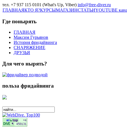
тел. +7 937 115 0101 (What's Up, Viber)
info@free-diver.ru
ГЛАВНАЯ
КТО Я?
КУРСЫ
МАГАЗИН
СТАТЬИ
YOUTUBE кан
Где понырять
ГЛАВНАЯ
Максим Гурьянов
История фридайвинга
СНАРЯЖЕНИЕ
ДРУЗЬЯ
Для чего нырять?
польза фридайвинга