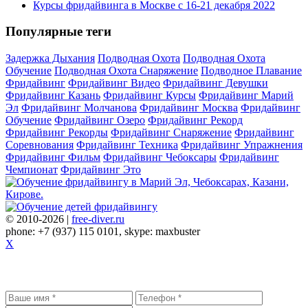
Курсы фридайвинга в Москве с 16-21 декабря 2022
Популярные теги
Задержка Дыхания
Подводная Охота
Подводная Охота
Обучение
Подводная Охота Снаряжение
Подводное Плавание
Фридайвинг
Фридайвинг Видео
Фридайвинг Девушки
Фридайвинг Казань
Фридайвинг Курсы
Фридайвинг Марий
Эл
Фридайвинг Молчанова
Фридайвинг Москва
Фридайвинг
Обучение
Фридайвинг Озеро
Фридайвинг Рекорд
Фридайвинг Рекорды
Фридайвинг Снаряжение
Фридайвинг
Соревнования
Фридайвинг Техника
Фридайвинг Упражнения
Фридайвинг Фильм
Фридайвинг Чебоксары
Фридайвинг
Чемпионат
Фридайвинг Это
© 2010-2026 |
free-diver.ru
phone: +7 (937) 115 0101, skype: maxbuster
X
Записаться