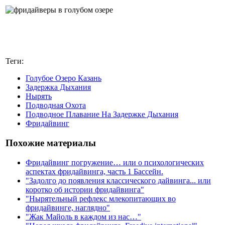
Теги:
Голубое Озеро Казань
Задержка Дыхания
Нырять
Подводная Охота
Подводное Плавание На Задержке Дыхания
Фридайвинг
Похожие материалы
Фридайвинг погружение… или о психологических
аспектах фридайвинга, часть 1 Бассейн.
"Задолго до появления классического дайвинга... или
коротко об истории фридайвинга"
"Нырятельный рефлекс млекопитающих во
фридайвинге, наглядно"
"Жак Майоль в каждом из нас…"