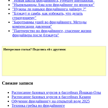
"Новая школа фридайвинга, Freedive international"
"Ныряльщицы Ама или фридайвинг по японски"
"Нужны ли навыки фридайвинга дайверу ?"
"Блэкаут и самба, как избежать, что делать
страхующему"
"Баротравмы ушей во фридайвинге. Методы
компенсации давления"
"Партнерство во фридайвинге, спасение жизни
фридайвера после блэкаута"
Интересная статья? Поделись ей с другими:
Свежие записи
Расписание базовых курсов в бассейнах Йошкар-Олы
Расписание базовых курсов в бассейнах Казани
Обучение фридайвингу на открытой воде 2025
Техника гребка во фридайвинге