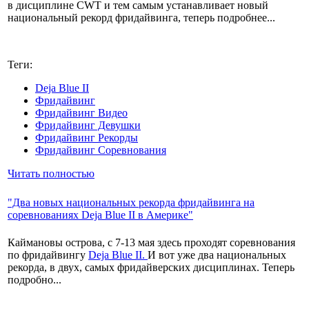
в дисциплине CWT и тем самым устанавливает новый
национальный рекорд фридайвинга, теперь подробнее...
Теги:
Deja Blue II
Фридайвинг
Фридайвинг Видео
Фридайвинг Девушки
Фридайвинг Рекорды
Фридайвинг Соревнования
Читать полностью
"Два новых национальных рекорда фридайвинга на
соревнованиях Deja Blue II в Америке"
Каймановы острова, с 7-13 мая здесь проходят соревнования
по фридайвингу
Deja Blue II.
И вот уже два национальных
рекорда, в двух, самых фридайверских дисциплинах. Теперь
подробно...