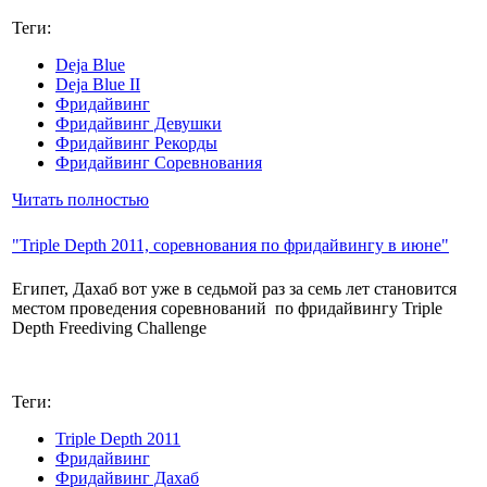
Теги:
Deja Blue
Deja Blue II
Фридайвинг
Фридайвинг Девушки
Фридайвинг Рекорды
Фридайвинг Соревнования
Читать полностью
"Triple Depth 2011, соревнования по фридайвингу в июне"
Египет, Дахаб вот уже в седьмой раз за семь лет становится
местом проведения соревнований по фридайвингу Triple
Depth Freediving Challenge
Теги:
Triple Depth 2011
Фридайвинг
Фридайвинг Дахаб