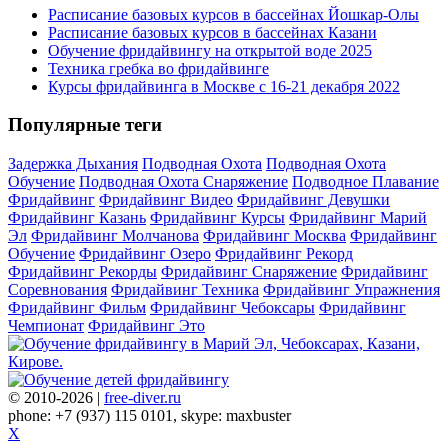
Расписание базовых курсов в бассейнах Йошкар-Олы
Расписание базовых курсов в бассейнах Казани
Обучение фридайвингу на открытой воде 2025
Техника гребка во фридайвинге
Курсы фридайвинга в Москве с 16-21 декабря 2022
Популярные теги
Задержка Дыхания
Подводная Охота
Подводная Охота
Обучение
Подводная Охота Снаряжение
Подводное Плавание
Фридайвинг
Фридайвинг Видео
Фридайвинг Девушки
Фридайвинг Казань
Фридайвинг Курсы
Фридайвинг Марий
Эл
Фридайвинг Молчанова
Фридайвинг Москва
Фридайвинг
Обучение
Фридайвинг Озеро
Фридайвинг Рекорд
Фридайвинг Рекорды
Фридайвинг Снаряжение
Фридайвинг
Соревнования
Фридайвинг Техника
Фридайвинг Упражнения
Фридайвинг Фильм
Фридайвинг Чебоксары
Фридайвинг
Чемпионат
Фридайвинг Это
© 2010-2026 |
free-diver.ru
phone: +7 (937) 115 0101, skype: maxbuster
X