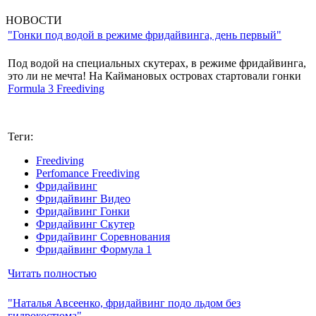
НОВОСТИ
"Гонки под водой в режиме фридайвинга, день первый"
Под водой на специальных скутерах, в режиме фридайвинга,
это ли не мечта! На Каймановых островах стартовали гонки
Formula 3 Freediving
Теги:
Freediving
Perfomance Freediving
Фридайвинг
Фридайвинг Видео
Фридайвинг Гонки
Фридайвинг Скутер
Фридайвинг Соревнования
Фридайвинг Формула 1
Читать полностью
"Наталья Авсеенко, фридайвинг подо льдом без
гидрокостюма"