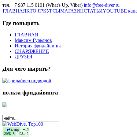
тел. +7 937 115 0101 (What's Up, Viber)
info@free-diver.ru
ГЛАВНАЯ
КТО Я?
КУРСЫ
МАГАЗИН
СТАТЬИ
YOUTUBE кан
Где понырять
ГЛАВНАЯ
Максим Гурьянов
История фридайвинга
СНАРЯЖЕНИЕ
ДРУЗЬЯ
Для чего нырять?
польза фридайвинга