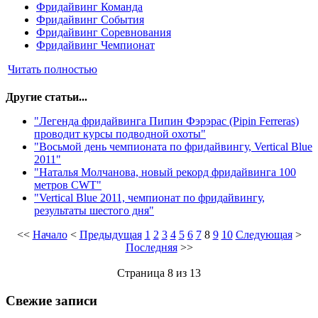
Фридайвинг Команда
Фридайвинг События
Фридайвинг Соревнования
Фридайвинг Чемпионат
Читать полностью
Другие статьи...
"Легенда фридайвинга Пипин Фэрэрас (Pipin Ferreras)
проводит курсы подводной охоты"
"Восьмой день чемпионата по фридайвингу, Vertical Blue
2011"
"Наталья Молчанова, новый рекорд фридайвинга 100
метров CWT"
"Vertical Blue 2011, чемпионат по фридайвингу,
результаты шестого дня"
<<
Начало
<
Предыдущая
1
2
3
4
5
6
7
8
9
10
Следующая
>
Последняя
>>
Страница 8 из 13
Свежие записи