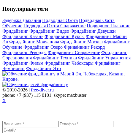
Популярные теги
Задержка Дыхания
Подводная Охота
Подводная Охота
Обучение
Подводная Охота Снаряжение
Подводное Плавание
Фридайвинг
Фридайвинг Видео
Фридайвинг Девушки
Фридайвинг Казань
Фридайвинг Курсы
Фридайвинг Марий
Эл
Фридайвинг Молчанова
Фридайвинг Москва
Фридайвинг
Обучение
Фридайвинг Озеро
Фридайвинг Рекорд
Фридайвинг Рекорды
Фридайвинг Снаряжение
Фридайвинг
Соревнования
Фридайвинг Техника
Фридайвинг Упражнения
Фридайвинг Фильм
Фридайвинг Чебоксары
Фридайвинг
Чемпионат
Фридайвинг Это
© 2010-2026 |
free-diver.ru
phone: +7 (937) 115 0101, skype: maxbuster
X
Записаться