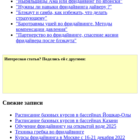
"Ныряльщицы Ама или фридайвинг по японски"
"Нужны ли навыки фридайвинга дайверу ?"
"Блэкаут и самба, как избежать, что делать
страхующему"
"Баротравмы ушей во фридайвинге. Методы
компенсации давления"
"Партнерство во фридайвинге, спасение жизни
фридайвера после блэкаута"
Интересная статья? Поделись ей с другими:
Свежие записи
Расписание базовых курсов в бассейнах Йошкар-Олы
Расписание базовых курсов в бассейнах Казани
Обучение фридайвингу на открытой воде 2025
Техника гребка во фридайвинге
Курсы фридайвинга в Москве с 16-21 декабря 2022