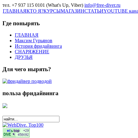
тел. +7 937 115 0101 (What's Up, Viber)
info@free-diver.ru
ГЛАВНАЯ
КТО Я?
КУРСЫ
МАГАЗИН
СТАТЬИ
YOUTUBE кан
Где понырять
ГЛАВНАЯ
Максим Гурьянов
История фридайвинга
СНАРЯЖЕНИЕ
ДРУЗЬЯ
Для чего нырять?
польза фридайвинга