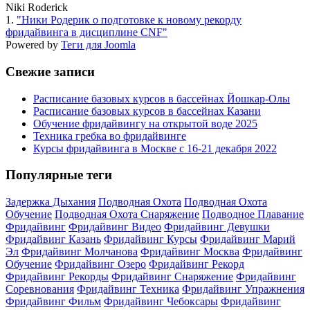
Niki Roderick
1.
"Ники Родерик о подготовке к новому рекорду
фридайвинга в дисциплине CNF"
Powered by
Теги для Joomla
Свежие записи
Расписание базовых курсов в бассейнах Йошкар-Олы
Расписание базовых курсов в бассейнах Казани
Обучение фридайвингу на открытой воде 2025
Техника гребка во фридайвинге
Курсы фридайвинга в Москве с 16-21 декабря 2022
Популярные теги
Задержка Дыхания
Подводная Охота
Подводная Охота
Обучение
Подводная Охота Снаряжение
Подводное Плавание
Фридайвинг
Фридайвинг Видео
Фридайвинг Девушки
Фридайвинг Казань
Фридайвинг Курсы
Фридайвинг Марий
Эл
Фридайвинг Молчанова
Фридайвинг Москва
Фридайвинг
Обучение
Фридайвинг Озеро
Фридайвинг Рекорд
Фридайвинг Рекорды
Фридайвинг Снаряжение
Фридайвинг
Соревнования
Фридайвинг Техника
Фридайвинг Упражнения
Фридайвинг Фильм
Фридайвинг Чебоксары
Фридайвинг