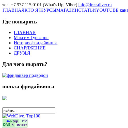
тел. +7 937 115 0101 (What's Up, Viber)
info@free-diver.ru
ГЛАВНАЯ
КТО Я?
КУРСЫ
МАГАЗИН
СТАТЬИ
YOUTUBE кан
Где понырять
ГЛАВНАЯ
Максим Гурьянов
История фридайвинга
СНАРЯЖЕНИЕ
ДРУЗЬЯ
Для чего нырять?
польза фридайвинга