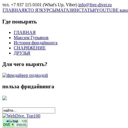
тел. +7 937 115 0101 (What's Up, Viber)
info@free-diver.ru
ГЛАВНАЯ
КТО Я?
КУРСЫ
МАГАЗИН
СТАТЬИ
YOUTUBE кан
Где понырять
ГЛАВНАЯ
Максим Гурьянов
История фридайвинга
СНАРЯЖЕНИЕ
ДРУЗЬЯ
Для чего нырять?
польза фридайвинга