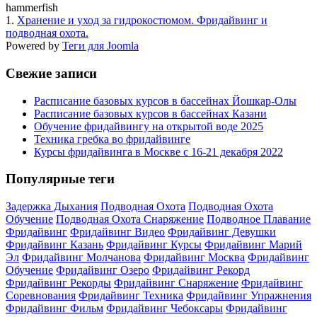
hammerfish
1.
Хранение и уход за гидрокостюмом. Фридайвинг и
подводная охота.
Powered by
Теги для Joomla
Свежие записи
Расписание базовых курсов в бассейнах Йошкар-Олы
Расписание базовых курсов в бассейнах Казани
Обучение фридайвингу на открытой воде 2025
Техника гребка во фридайвинге
Курсы фридайвинга в Москве с 16-21 декабря 2022
Популярные теги
Задержка Дыхания
Подводная Охота
Подводная Охота
Обучение
Подводная Охота Снаряжение
Подводное Плавание
Фридайвинг
Фридайвинг Видео
Фридайвинг Девушки
Фридайвинг Казань
Фридайвинг Курсы
Фридайвинг Марий
Эл
Фридайвинг Молчанова
Фридайвинг Москва
Фридайвинг
Обучение
Фридайвинг Озеро
Фридайвинг Рекорд
Фридайвинг Рекорды
Фридайвинг Снаряжение
Фридайвинг
Соревнования
Фридайвинг Техника
Фридайвинг Упражнения
Фридайвинг Фильм
Фридайвинг Чебоксары
Фридайвинг