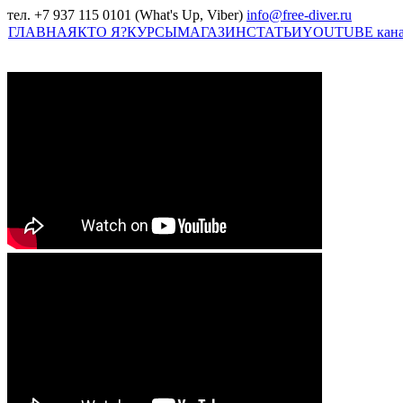
тел. +7 937 115 0101 (What's Up, Viber)
info@free-diver.ru
ГЛАВНАЯ
КТО Я?
КУРСЫ
МАГАЗИН
СТАТЬИ
YOUTUBE кан