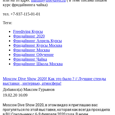
или на эл адрес
maxim@free-diver.ru
( в теме письма пишем
курс фридайвинга чайка)
тел. +7-937-115-01-01
Теги:
Freediving Курсы
Фридайвинг 2020
Фридайвинг Апрель Курсы
Фридайвинг Курсы Москва
Фридайвинг Москва
Фридайвинг Обучение
Фридайвинг Чайка
Фридайвинг Школа Москва
Moscow Dive Show 2020! Как это было ? // Лучшие стенды
выставки , интервью, атмосфера!
Добавил(а) Максим Гурьянов
19.02.20 16:09
Moscow Dive Show 2020, в этом видео я приглашаю вас 
прогуляться по этой выставке, которая как всегда проходила 
в ВЦ Сокольники с 6-9 февраля 2020 года. В моем 