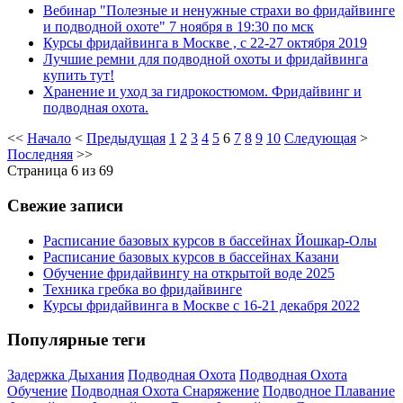
Вебинар "Полезные и ненужные страхи во фридайвинге
и подводной охоте" 7 ноября в 19:30 по мск
Курсы фридайвинга в Москве , с 22-27 октября 2019
Лучшие ремни для подводной охоты и фридайвинга
купить тут!
Хранение и уход за гидрокостюмом. Фридайвинг и
подводная охота.
<<
Начало
<
Предыдущая
1
2
3
4
5
6
7
8
9
10
Следующая
>
Последняя
>>
Страница 6 из 69
Свежие записи
Расписание базовых курсов в бассейнах Йошкар-Олы
Расписание базовых курсов в бассейнах Казани
Обучение фридайвингу на открытой воде 2025
Техника гребка во фридайвинге
Курсы фридайвинга в Москве с 16-21 декабря 2022
Популярные теги
Задержка Дыхания
Подводная Охота
Подводная Охота
Обучение
Подводная Охота Снаряжение
Подводное Плавание