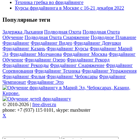
Техника гребка во фридайвинге
Курсы фридайвинга в Москве с 16-21 декабря 2022
Популярные теги
Задержка Дыхания
Подводная Охота
Подводная Охота
Обучение
Подводная Охота Снаряжение
Подводное Плавание
Фридайвинг
Фридайвинг Видео
Фридайвинг Девушки
Фридайвинг Казань
Фридайвинг Курсы
Фридайвинг Марий
Эл
Фридайвинг Молчанова
Фридайвинг Москва
Фридайвинг
Обучение
Фридайвинг Озеро
Фридайвинг Рекорд
Фридайвинг Рекорды
Фридайвинг Снаряжение
Фридайвинг
Соревнования
Фридайвинг Техника
Фридайвинг Упражнения
Фридайвинг Фильм
Фридайвинг Чебоксары
Фридайвинг
Чемпионат
Фридайвинг Это
© 2010-2026 |
free-diver.ru
phone: +7 (937) 115 0101, skype: maxbuster
X
Записаться