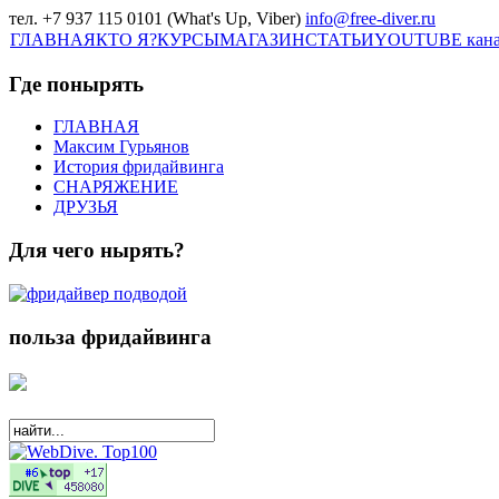
тел. +7 937 115 0101 (What's Up, Viber)
info@free-diver.ru
ГЛАВНАЯ
КТО Я?
КУРСЫ
МАГАЗИН
СТАТЬИ
YOUTUBE кан
Где понырять
ГЛАВНАЯ
Максим Гурьянов
История фридайвинга
СНАРЯЖЕНИЕ
ДРУЗЬЯ
Для чего нырять?
польза фридайвинга