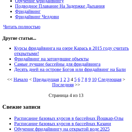
Обучение Фридайвингу
Подводное Плавание На Задержке Дыхания
Фридайвинг
Фридайвинг Челдови
Читать полностью
Другие статьи...
Курсы фридайвинга на озере Карась в 2015 году считать
открытыми!
Фридайвинг на затонувшие объекты
Самые лучшие бассейны для фридайвинга
Десять дней на острове Богов или фридайвинг на Бали
<<
Начало
<
Предыдущая
1
2
3
4
5
6
7
8
9
10
Следующая
>
Последняя
>>
Страница 4 из 13
Свежие записи
Расписание базовых курсов в бассейнах Йошкар-Олы
Расписание базовых курсов в бассейнах Казани
Обучение фридайвингу на открытой воде 2025