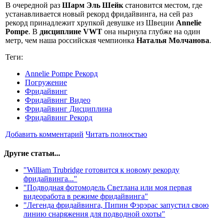
В очередной раз
Шарм Эль Шейк
становится местом, где
устанавливается новый рекорд фридайвинга, на сей раз
рекорд принадлежит хрупкой девушке из Швеции
Annelie
Pompe
. В
дисциплине VWT
она нырнула глубже на один
метр, чем наша российская чемпионка
Наталья Молчанова
.
Теги:
Annelie Pompe Рекорд
Погружение
Фридайвинг
Фридайвинг Видео
Фридайвинг Дисциплина
Фридайвинг Рекорд
Добавить комментарий
Читать полностью
Другие статьи...
"William Trubridge готовится к новому рекорду
фридайвинга..."
"Подводная фотомодель Светлана или моя первая
видеоработа в режиме фридайвинга"
"Легенда фридайвинга, Пипин Фэрэрас запустил свою
линию снаряжения для подводной охоты"