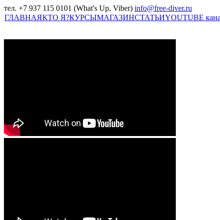
тел. +7 937 115 0101 (What's Up, Viber)
info@free-diver.ru
ГЛАВНАЯ
КТО Я?
КУРСЫ
МАГАЗИН
СТАТЬИ
YOUTUBE кан