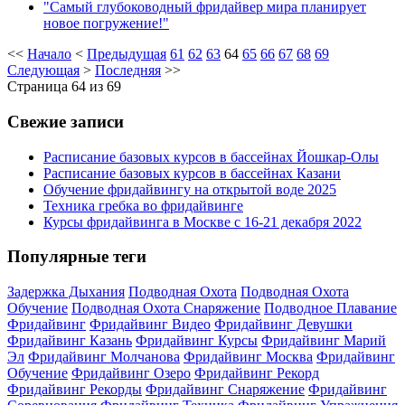
"Самый глубоководный фридайвер мира планирует
новое погружение!"
<<
Начало
<
Предыдущая
61
62
63
64
65
66
67
68
69
Следующая
>
Последняя
>>
Страница 64 из 69
Свежие записи
Расписание базовых курсов в бассейнах Йошкар-Олы
Расписание базовых курсов в бассейнах Казани
Обучение фридайвингу на открытой воде 2025
Техника гребка во фридайвинге
Курсы фридайвинга в Москве с 16-21 декабря 2022
Популярные теги
Задержка Дыхания
Подводная Охота
Подводная Охота
Обучение
Подводная Охота Снаряжение
Подводное Плавание
Фридайвинг
Фридайвинг Видео
Фридайвинг Девушки
Фридайвинг Казань
Фридайвинг Курсы
Фридайвинг Марий
Эл
Фридайвинг Молчанова
Фридайвинг Москва
Фридайвинг
Обучение
Фридайвинг Озеро
Фридайвинг Рекорд
Фридайвинг Рекорды
Фридайвинг Снаряжение
Фридайвинг