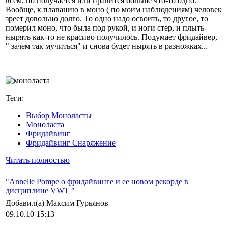
всем, но получается или нравится больше что-то одно.
Вообще, к плаванию в моно ( по моим наблюдениям) человек
зреет довольно долго. То одно надо освоить, то другое, то
померил моно, что была под рукой, и ноги стер, и плыть-
нырять как-то не красиво получилось. Подумает фридайвер,
" зачем так мучиться" и снова будет нырять в разножках...
Теги:
Выбор Моноласты
Моноласта
Фридайвинг
Фридайвинг Снаряжение
Читать полностью
"Annelie Pompe о фридайвинге и ее новом рекорде в
дисциплине VWT "
Добавил(а) Максим Гурьянов
09.10.10 15:13