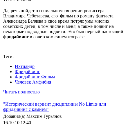
Да, речь пойдет о гениальном творении режиссера
Владимира Чеботарева, его фильм по роману фантаста
Александра Беляева в свое время потряс умы многих
советских детей, в том числе и меня, а также подвиг на
некоторые подводные подвиги. Это был первый настоящий
фридайвинг
в советском синематографе.
Теги:
Ихтиандр
Фридайвинг
Фридайвинг Фильм
Человек Амфибия
Читать полностью
"Исторический вариант дисциплины No Limits или
фридайвинг с камнем"
Добавил(а) Максим Гурьянов
16.10.10 12:40