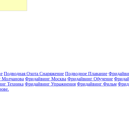
ие
Подводная Охота Снаряжение
Подводное Плавание
Фридайви
 Молчанова
Фридайвинг Москва
Фридайвинг Обучение
Фридай
нг Техника
Фридайвинг Упражнения
Фридайвинг Фильм
Фрид