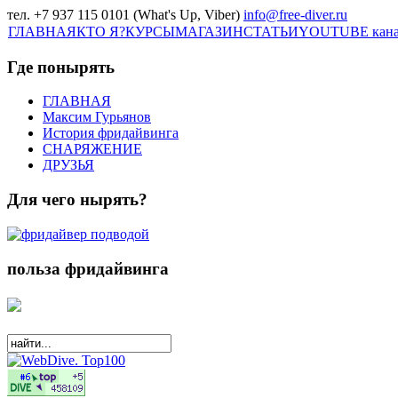
тел. +7 937 115 0101 (What's Up, Viber)
info@free-diver.ru
ГЛАВНАЯ
КТО Я?
КУРСЫ
МАГАЗИН
СТАТЬИ
YOUTUBE кан
Где понырять
ГЛАВНАЯ
Максим Гурьянов
История фридайвинга
СНАРЯЖЕНИЕ
ДРУЗЬЯ
Для чего нырять?
польза фридайвинга