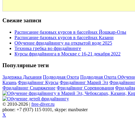
Свежие записи
Расписание базовых курсов в бассейнах Йошкар-Олы
Расписание базовых курсов в бассейнах Казани
Обучение фридайвингу на открытой воде 2025
Техника гребка во фридайвинге
Курсы фридайвинга в Москве с 16-21 декабря 2022
Популярные теги
Задержка Дыхания
Подводная Охота
Подводная Охота Обучен
Казань
Фридайвинг Курсы
Фридайвинг Марий Эл
Фридайвинг
Фридайвинг Снаряжение
Фридайвинг Соревнования
Фридайви
© 2010-2026 |
free-diver.ru
phone: +7 (937) 115 0101, skype: maxbuster
X
Записаться