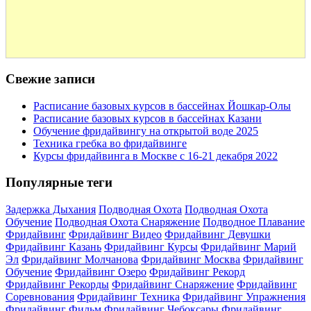
Свежие записи
Расписание базовых курсов в бассейнах Йошкар-Олы
Расписание базовых курсов в бассейнах Казани
Обучение фридайвингу на открытой воде 2025
Техника гребка во фридайвинге
Курсы фридайвинга в Москве с 16-21 декабря 2022
Популярные теги
Задержка Дыхания
Подводная Охота
Подводная Охота
Обучение
Подводная Охота Снаряжение
Подводное Плавание
Фридайвинг
Фридайвинг Видео
Фридайвинг Девушки
Фридайвинг Казань
Фридайвинг Курсы
Фридайвинг Марий
Эл
Фридайвинг Молчанова
Фридайвинг Москва
Фридайвинг
Обучение
Фридайвинг Озеро
Фридайвинг Рекорд
Фридайвинг Рекорды
Фридайвинг Снаряжение
Фридайвинг
Соревнования
Фридайвинг Техника
Фридайвинг Упражнения
Фридайвинг Фильм
Фридайвинг Чебоксары
Фридайвинг