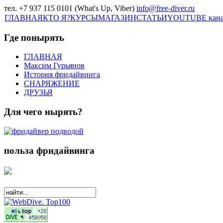
тел. +7 937 115 0101 (What's Up, Viber)
info@free-diver.ru
ГЛАВНАЯ
КТО Я?
КУРСЫ
МАГАЗИН
СТАТЬИ
YOUTUBE кан
Где понырять
ГЛАВНАЯ
Максим Гурьянов
История фридайвинга
СНАРЯЖЕНИЕ
ДРУЗЬЯ
Для чего нырять?
польза фридайвинга