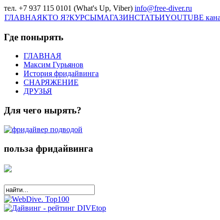
тел. +7 937 115 0101 (What's Up, Viber)
info@free-diver.ru
ГЛАВНАЯ
КТО Я?
КУРСЫ
МАГАЗИН
СТАТЬИ
YOUTUBE кан
Где понырять
ГЛАВНАЯ
Максим Гурьянов
История фридайвинга
СНАРЯЖЕНИЕ
ДРУЗЬЯ
Для чего нырять?
польза фридайвинга