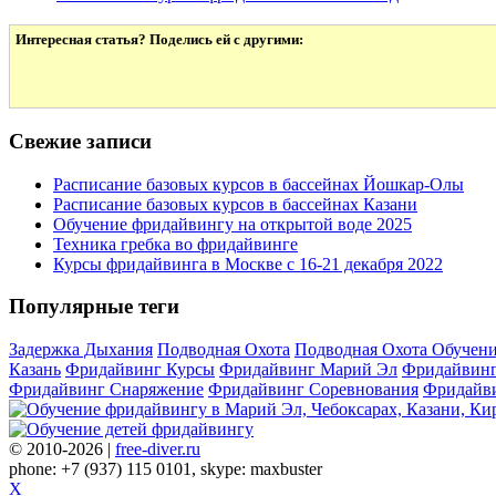
Интересная статья? Поделись ей с другими:
Свежие записи
Расписание базовых курсов в бассейнах Йошкар-Олы
Расписание базовых курсов в бассейнах Казани
Обучение фридайвингу на открытой воде 2025
Техника гребка во фридайвинге
Курсы фридайвинга в Москве с 16-21 декабря 2022
Популярные теги
Задержка Дыхания
Подводная Охота
Подводная Охота Обучен
Казань
Фридайвинг Курсы
Фридайвинг Марий Эл
Фридайвинг
Фридайвинг Снаряжение
Фридайвинг Соревнования
Фридайви
© 2010-2026 |
free-diver.ru
phone: +7 (937) 115 0101, skype: maxbuster
X