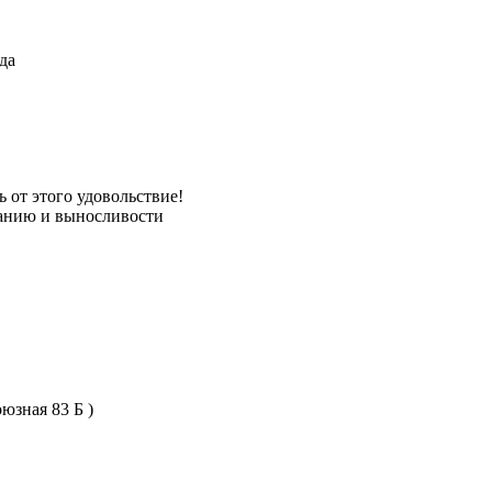
да
ь от этого удовольствие!
ханию и выносливости
юзная 83 Б )