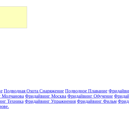
ие
Подводная Охота Снаряжение
Подводное Плавание
Фридайви
 Молчанова
Фридайвинг Москва
Фридайвинг Обучение
Фридай
нг Техника
Фридайвинг Упражнения
Фридайвинг Фильм
Фрид