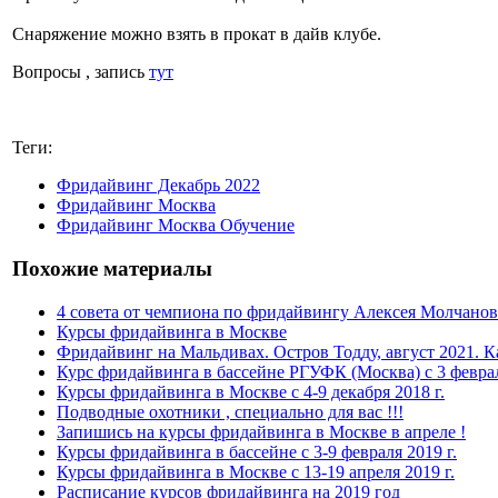
Снаряжение можно взять в прокат в дайв клубе.
Вопросы , запись
тут
Теги:
Фридайвинг Декабрь 2022
Фридайвинг Москва
Фридайвинг Москва Обучение
Похожие материалы
4 совета от чемпиона по фридайвингу Алексея Молчанов
Курсы фридайвинга в Москве
Фридайвинг на Мальдивах. Остров Тодду, август 2021. Ка
Курс фридайвинга в бассейне РГУФК (Москва) с 3 феврал
Курсы фридайвинга в Москве с 4-9 декабря 2018 г.
Подводные охотники , специально для вас !!!
Запишись на курсы фридайвинга в Москве в апреле !
Курсы фридайвинга в бассейне с 3-9 февраля 2019 г.
Курсы фридайвинга в Москве с 13-19 апреля 2019 г.
Расписание курсов фридайвинга на 2019 год