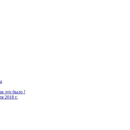
а
к это было !
я 2018 г.