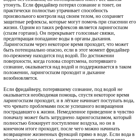
утонуть. Если фридайвер потерял сознание и тонет, он
практически полностью утрачивает способность
произвольного контроля над своим телом, но сохраняет
защитные рефлексы, которые могут помочь при спасении его
жизни. Одним из таких рефлексов является ларингоспазм
(спазм гортани). Он перекрывает голосовые связки,
предотвращая попадание воды в органы дыхания.
Ларингоспазм через некоторое время проходит, что может
быть потенциально опасно, если в этот момент фридайвер
по-прежнему находится под водой. По достижении
поверхности, когда голова спортсмена, потерявшего
сознание, оказывается над водой и поддерживается в таком
положении, ларингоспазм проходит и дыхание
возобновляется.
Если фридайверу, потерявшему сознание, под водой не
оказывается необходимая помощь, спустя некоторое время
ларингоспазм проходит, и в лёгкие начинает поступать вода,
что чревато проблемами после успешного возвращения
пострадавшего к жизни. Немедленное приведение в чувство
поначалу может быть затруднено ларингоспазмом, который
полностью блокирует поступление воздуха, но он в
конечном итоге проходит, после чего можно начинать
возвращение жизненных функций прямо в воде. Если вода в
лёгкие всё-таки попала, необходимо проявлять большую