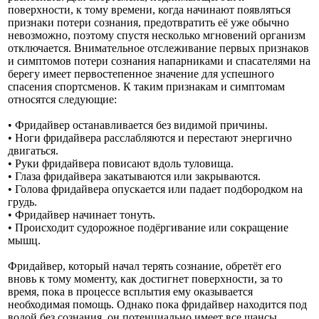
поверхности, к тому времени, когда начинают появляться
признаки потери сознания, предотвратить её уже обычно
невозможно, поэтому спустя несколько мгновений организм
отключается. Внимательное отслеживание первых признаков
и симптомов потери сознания напарниками и спасателями на
берегу имеет первостепенное значение для успешного
спасения спортсменов. К таким признакам и симптомам
относятся следующие:
• Фридайвер останавливается без видимой причины.
• Ноги фридайвера расслабляются и перестают энергично
двигаться.
• Руки фридайвера повисают вдоль туловища.
• Глаза фридайвера закатываются или закрываются.
• Голова фридайвера опускается или падает подбородком на
грудь.
• Фридайвер начинает тонуть.
• Происходит судорожное подёргивание или сокращение
мышц.
Фридайвер, который начал терять сознание, обретёт его
вновь к тому моменту, как достигнет поверхности, за то
время, пока в процессе всплытия ему оказывается
необходимая помощь. Однако пока фридайвер находится под
водой без сознания, он потенциально имеет все шансы