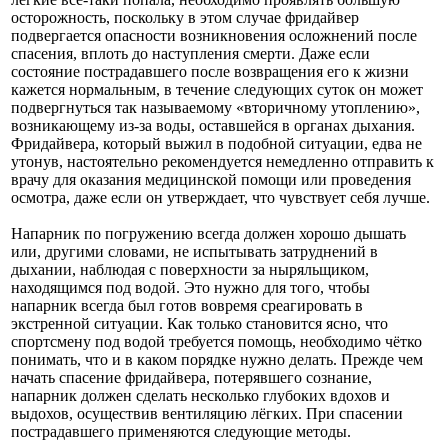
осторожность, поскольку в этом случае фридайвер
подвергается опасности возникновения осложнений после
спасения, вплоть до наступления смерти. Даже если
состояние пострадавшего после возвращения его к жизни
кажется нормальным, в течение следующих суток он может
подвергнуться так называемому «вторичному утоплению»,
возникающему из-за воды, оставшейся в органах дыхания.
Фридайвера, который выжил в подобной ситуации, едва не
утонув, настоятельно рекомендуется немедленно отправить к
врачу для оказания медицинской помощи или проведения
осмотра, даже если он утверждает, что чувствует себя лучше.
Напарник по погружению всегда должен хорошо дышать
или, другими словами, не испытывать затруднений в
дыхании, наблюдая с поверхности за ныряльщиком,
находящимся под водой. Это нужно для того, чтобы
напарник всегда был готов вовремя среагировать в
экстренной ситуации. Как только становится ясно, что
спортсмену под водой требуется помощь, необходимо чётко
понимать, что и в каком порядке нужно делать. Прежде чем
начать спасение фридайвера, потерявшего сознание,
напарник должен сделать несколько глубоких вдохов и
выдохов, осуществив вентиляцию лёгких. При спасении
пострадавшего применяются следующие методы.