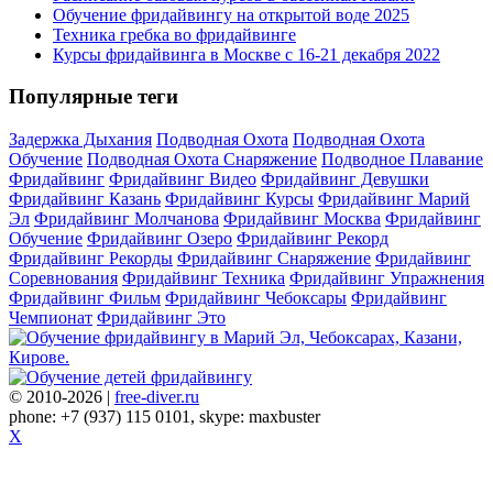
Обучение фридайвингу на открытой воде 2025
Техника гребка во фридайвинге
Курсы фридайвинга в Москве с 16-21 декабря 2022
Популярные теги
Задержка Дыхания
Подводная Охота
Подводная Охота
Обучение
Подводная Охота Снаряжение
Подводное Плавание
Фридайвинг
Фридайвинг Видео
Фридайвинг Девушки
Фридайвинг Казань
Фридайвинг Курсы
Фридайвинг Марий
Эл
Фридайвинг Молчанова
Фридайвинг Москва
Фридайвинг
Обучение
Фридайвинг Озеро
Фридайвинг Рекорд
Фридайвинг Рекорды
Фридайвинг Снаряжение
Фридайвинг
Соревнования
Фридайвинг Техника
Фридайвинг Упражнения
Фридайвинг Фильм
Фридайвинг Чебоксары
Фридайвинг
Чемпионат
Фридайвинг Это
© 2010-2026 |
free-diver.ru
phone: +7 (937) 115 0101, skype: maxbuster
X
Записаться