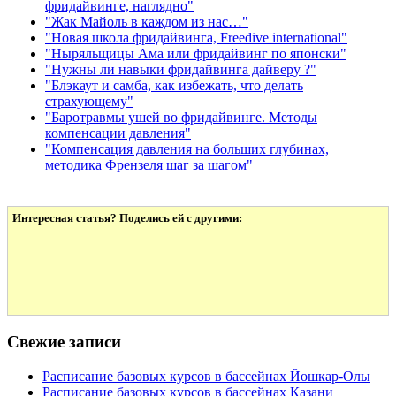
фридайвинге, наглядно"
"Жак Майоль в каждом из нас…"
"Новая школа фридайвинга, Freedive international"
"Ныряльщицы Ама или фридайвинг по японски"
"Нужны ли навыки фридайвинга дайверу ?"
"Блэкаут и самба, как избежать, что делать
страхующему"
"Баротравмы ушей во фридайвинге. Методы
компенсации давления"
"Компенсация давления на больших глубинах,
методика Френзеля шаг за шагом"
Интересная статья? Поделись ей с другими:
Свежие записи
Расписание базовых курсов в бассейнах Йошкар-Олы
Расписание базовых курсов в бассейнах Казани