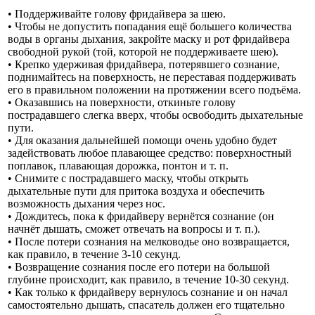
• Поддерживайте голову фридайвера за шею.
• Чтобы не допустить попадания ещё большего количества
воды в органы дыхания, закройте маску и рот фридайвера
свободной рукой (той, которой не поддерживаете шею).
• Крепко удерживая фридайвера, потерявшего сознание,
поднимайтесь на поверхность, не переставая поддерживать
его в правильном положении на протяжении всего подъёма.
• Оказавшись на поверхности, откиньте голову
пострадавшего слегка вверх, чтобы освободить дыхательные
пути.
• Для оказания дальнейшей помощи очень удобно будет
задействовать любое плавающее средство: поверхностный
поплавок, плавающая дорожка, понтон и т. п.
• Снимите с пострадавшего маску, чтобы открыть
дыхательные пути для притока воздуха и обеспечить
возможность дыхания через нос.
• Дождитесь, пока к фридайверу вернётся сознание (он
начнёт дышать, сможет отвечать на вопросы и т. п.).
• После потери сознания на мелководье оно возвращается,
как правило, в течение 3-10 секунд.
• Возвращение сознания после его потери на большой
глубине происходит, как правило, в течение 10-30 секунд.
• Как только к фридайверу вернулось сознание и он начал
самостоятельно дышать, спасатель должен его тщательно