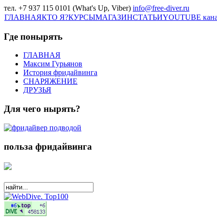
тел. +7 937 115 0101 (What's Up, Viber)
info@free-diver.ru
ГЛАВНАЯ
КТО Я?
КУРСЫ
МАГАЗИН
СТАТЬИ
YOUTUBE кан
Где понырять
ГЛАВНАЯ
Максим Гурьянов
История фридайвинга
СНАРЯЖЕНИЕ
ДРУЗЬЯ
Для чего нырять?
польза фридайвинга