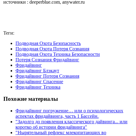
источники : deeperblue.com, anywater.ru
Теги:
Подводная Охота Безопасность
Подводная Охота Потеря Сознания
Подводная Охота Техника Безопасности
Потеря Сознания Фридайвинг
Фридайвинг
Фридайвинг Блэкаут
Фридайвинг Потеря Сознания
Фридайвинг Спасение
Фридайвинг Техника
Похожие материалы
Фридайвинг погружение… или о психологических
аспектах фридайвинга, часть 1 Бассейн.
"Задолго до появления классического дайвинга... или
коротко об истории фридайвинга"
"Нырятельный рефлекс млекопитающих во