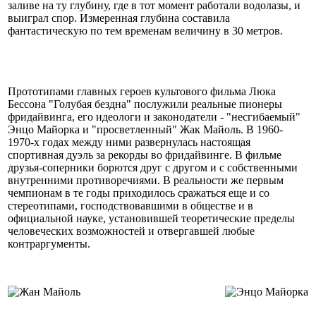
заливе на ту глубину, где в тот момент работали водолазы, и
выиграл спор. Измеренная глубина составила
фантастическую по тем временам величину в 30 метров.
Прототипами главных героев культового фильма Люка
Бессона "Голубая бездна" послужили реальные пионеры
фридайвинга, его идеологи и законодатели - "несгибаемый"
Энцо Майорка и "просветленный" Жак Майоль. В 1960-
1970-х годах между ними развернулась настоящая
спортивная дуэль за рекорды во фридайвинге. В фильме
друзья-соперники борются друг с другом и с собственными
внутренними противоречиями. В реальности же первым
чемпионам в те годы приходилось сражаться еще и со
стереотипами, господствовавшими в обществе и в
официальной науке, установившей теоретические пределы
человеческих возможностей и отвергавшей любые
контраргументы.