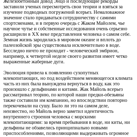
Железобетонный довод Энцо и последующие рекорды
заставили ученых пересмотреть свои теории и взяться за
изучение подводных погружений всерьез. Немаловажное
значение стало придаваться сотрудничеству с самими
спортсменами, и в первую очередь с Жаком Майолем, чье
научное чутье и собственные исследования очень серьезно
расширили в XX веке представления человека о самом себе.
Земная жизнь зародилась в мировом океане и вплоть до
палеозойской эры существовала исключительно в воде.
Бесследно ничто не проходит - человеческий эмбрион,
например, к четвертой неделе своего развития имеет четко
выраженные жаберные дуги.
Эволюция привела к появлению сухопутных
млекопитающих, но под воздействием меняющегося климата
часть из них была вынуждена вернуться в воду, как это
произошло с дельфинами и китами. Жак Майоль всерьез
рассматривал теорию, по которой наши предки-обезьяны
также составили им компанию, но впоследствии повторно
перекочевали на сушу. Было ли это на самом деле,
неизвестно, но Майоль верно заметил идентичность
внутреннего строения человека с морскими
млекопитающими: за время пребывания в воде, ни киты, ни
дельфины не обзавелись принципиально новыми
приспособлениями, позволяющими выдерживать огромное