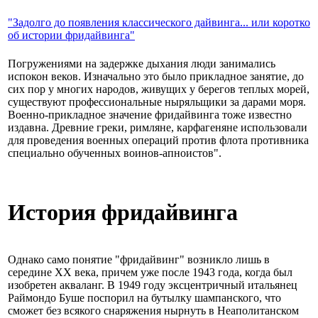
"Задолго до появления классического дайвинга... или коротко
об истории фридайвинга"
Погружениями на задержке дыхания люди занимались
испокон веков. Изначально это было прикладное занятие, до
сих пор у многих народов, живущих у берегов теплых морей,
существуют профессиональные ныряльщики за дарами моря.
Военно-прикладное значение фридайвинга тоже известно
издавна. Древние греки, римляне, карфагеняне использовали
для проведения военных операций против флота противника
специально обученных воинов-апноистов".
История фридайвинга
Однако само понятие "фридайвинг" возникло лишь в
середине XX века, причем уже после 1943 года, когда был
изобретен акваланг. В 1949 году эксцентричный итальянец
Раймондо Буше поспорил на бутылку шампанского, что
сможет без всякого снаряжения нырнуть в Неаполитанском