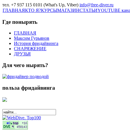
тел. +7 937 115 0101 (What's Up, Viber)
info@free-diver.ru
ГЛАВНАЯ
КТО Я?
КУРСЫ
МАГАЗИН
СТАТЬИ
YOUTUBE кан
Где понырять
ГЛАВНАЯ
Максим Гурьянов
История фридайвинга
СНАРЯЖЕНИЕ
ДРУЗЬЯ
Для чего нырять?
польза фридайвинга