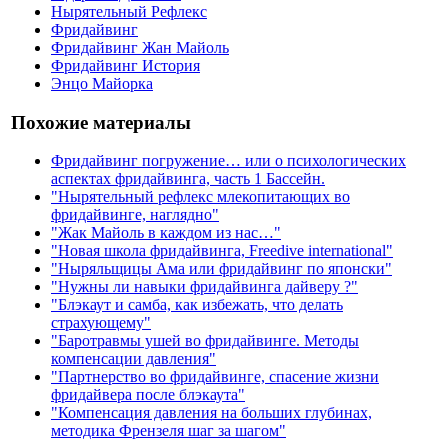
Нырятельный Рефлекс
Фридайвинг
Фридайвинг Жан Майоль
Фридайвинг История
Энцо Майорка
Похожие материалы
Фридайвинг погружение… или о психологических
аспектах фридайвинга, часть 1 Бассейн.
"Нырятельный рефлекс млекопитающих во
фридайвинге, наглядно"
"Жак Майоль в каждом из нас…"
"Новая школа фридайвинга, Freedive international"
"Ныряльщицы Ама или фридайвинг по японски"
"Нужны ли навыки фридайвинга дайверу ?"
"Блэкаут и самба, как избежать, что делать
страхующему"
"Баротравмы ушей во фридайвинге. Методы
компенсации давления"
"Партнерство во фридайвинге, спасение жизни
фридайвера после блэкаута"
"Компенсация давления на больших глубинах,
методика Френзеля шаг за шагом"