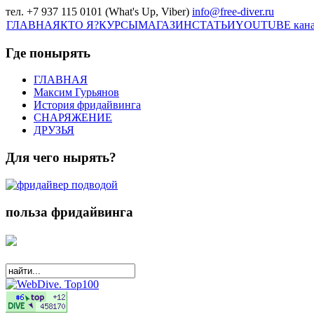
тел. +7 937 115 0101 (What's Up, Viber)
info@free-diver.ru
ГЛАВНАЯ
КТО Я?
КУРСЫ
МАГАЗИН
СТАТЬИ
YOUTUBE кан
Где понырять
ГЛАВНАЯ
Максим Гурьянов
История фридайвинга
СНАРЯЖЕНИЕ
ДРУЗЬЯ
Для чего нырять?
польза фридайвинга