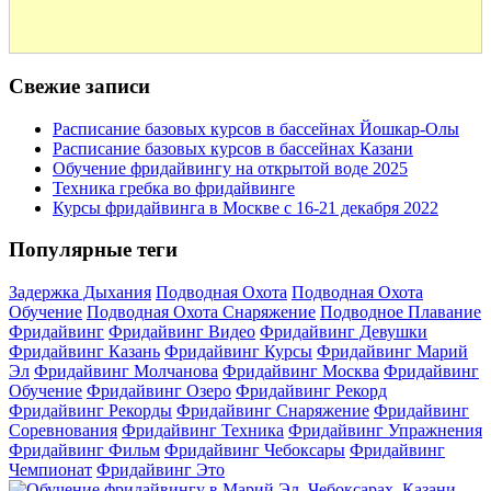
Свежие записи
Расписание базовых курсов в бассейнах Йошкар-Олы
Расписание базовых курсов в бассейнах Казани
Обучение фридайвингу на открытой воде 2025
Техника гребка во фридайвинге
Курсы фридайвинга в Москве с 16-21 декабря 2022
Популярные теги
Задержка Дыхания
Подводная Охота
Подводная Охота
Обучение
Подводная Охота Снаряжение
Подводное Плавание
Фридайвинг
Фридайвинг Видео
Фридайвинг Девушки
Фридайвинг Казань
Фридайвинг Курсы
Фридайвинг Марий
Эл
Фридайвинг Молчанова
Фридайвинг Москва
Фридайвинг
Обучение
Фридайвинг Озеро
Фридайвинг Рекорд
Фридайвинг Рекорды
Фридайвинг Снаряжение
Фридайвинг
Соревнования
Фридайвинг Техника
Фридайвинг Упражнения
Фридайвинг Фильм
Фридайвинг Чебоксары
Фридайвинг
Чемпионат
Фридайвинг Это