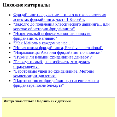
Похожие материалы
Фридайвинг погружение… или о психологических
аспектах фридайвинга, часть 1 Бассейн.
"Задолго до появления классического дайвинга... или
коротко об истории фридайвинга"
"Нырятельный рефлекс млекопитающих во
фридайвинге, наглядно"
"Жак Майоль в каждом из нас…"
"Новая школа фридайвинга, Freedive international"
"Ныряльщицы Ама или фридайвинг по японски"
"Нужны ли навыки фридайвинга дайверу ?"
"Блэкаут и самба, как избежать, что делать
страхующему"
"Баротравмы ушей во фридайвинге. Методы
компенсации давления"
"Партнерство во фридайвинге, спасение жизни
фридайвера после блэкаута"
Интересная статья? Поделись ей с другими: