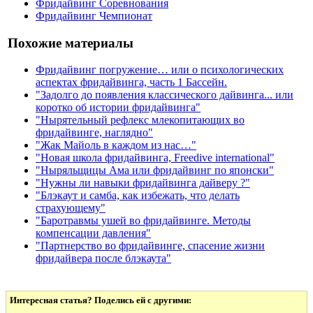
Фридайвинг Соревнования
Фридайвинг Чемпионат
Похожие материалы
Фридайвинг погружение… или о психологических
аспектах фридайвинга, часть 1 Бассейн.
"Задолго до появления классического дайвинга... или
коротко об истории фридайвинга"
"Нырятельный рефлекс млекопитающих во
фридайвинге, наглядно"
"Жак Майоль в каждом из нас…"
"Новая школа фридайвинга, Freedive international"
"Ныряльщицы Ама или фридайвинг по японски"
"Нужны ли навыки фридайвинга дайверу ?"
"Блэкаут и самба, как избежать, что делать
страхующему"
"Баротравмы ушей во фридайвинге. Методы
компенсации давления"
"Партнерство во фридайвинге, спасение жизни
фридайвера после блэкаута"
Интересная статья? Поделись ей с другими: