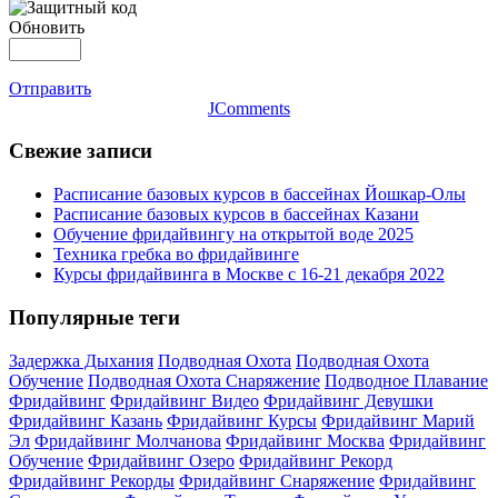
Обновить
Отправить
JComments
Свежие записи
Расписание базовых курсов в бассейнах Йошкар-Олы
Расписание базовых курсов в бассейнах Казани
Обучение фридайвингу на открытой воде 2025
Техника гребка во фридайвинге
Курсы фридайвинга в Москве с 16-21 декабря 2022
Популярные теги
Задержка Дыхания
Подводная Охота
Подводная Охота
Обучение
Подводная Охота Снаряжение
Подводное Плавание
Фридайвинг
Фридайвинг Видео
Фридайвинг Девушки
Фридайвинг Казань
Фридайвинг Курсы
Фридайвинг Марий
Эл
Фридайвинг Молчанова
Фридайвинг Москва
Фридайвинг
Обучение
Фридайвинг Озеро
Фридайвинг Рекорд
Фридайвинг Рекорды
Фридайвинг Снаряжение
Фридайвинг