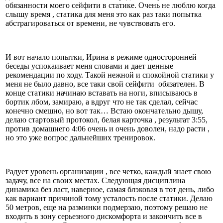
обязанности моего сейфити в статике. Очень не люблю когда
слышу время , статика для меня это как раз таки попытка
абстрагироваться от времени, не чувствовать его.
И вот начало попытки, Ирина в режиме односторонней
беседы успокаивает меня словами и дает ценные
рекомендации по ходу. Такой нежной и спокойной статики у
меня не было давно, все таки свой сейфити обязателен. В
конце статики начинаю вставать на ноги, вписываюсь в
бортик лбом, замираю, а вдруг что не так сделал, сейчас
конечно смешно, но вот так… Встаю окончательно дышу,
делаю стартовый протокол, белая карточка , результат 3:55,
против домашнего 4:06 очень и очень доволен, надо расти ,
но это уже вопрос дальнейших тренировок.
Радует уровень организации , все четко, каждый знает свою
задачу, все на своих местах. Следующая дисциплина
динамика без ласт, наверное, самая блэковая в тот день, либо
как вариант причиной тому усталость после статики. Делаю
50 метров, еще на разминки подмерзаю, поэтому решаю не
входить в зону серьезного дискомфорта и закончить все в