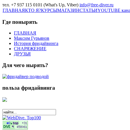
тел. +7 937 115 0101 (What's Up, Viber)
info@free-diver.ru
ГЛАВНАЯ
КТО Я?
КУРСЫ
МАГАЗИН
СТАТЬИ
YOUTUBE кан
Где понырять
ГЛАВНАЯ
Максим Гурьянов
История фридайвинга
СНАРЯЖЕНИЕ
ДРУЗЬЯ
Для чего нырять?
польза фридайвинга