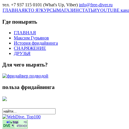
тел. +7 937 115 0101 (What's Up, Viber)
info@free-diver.ru
ГЛАВНАЯ
КТО Я?
КУРСЫ
МАГАЗИН
СТАТЬИ
YOUTUBE кан
Где понырять
ГЛАВНАЯ
Максим Гурьянов
История фридайвинга
СНАРЯЖЕНИЕ
ДРУЗЬЯ
Для чего нырять?
польза фридайвинга