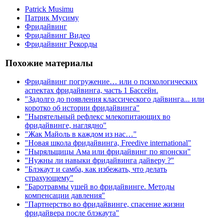
Patrick Musimu
Патрик Мусиму
Фридайвинг
Фридайвинг Видео
Фридайвинг Рекорды
Похожие материалы
Фридайвинг погружение… или о психологических
аспектах фридайвинга, часть 1 Бассейн.
"Задолго до появления классического дайвинга... или
коротко об истории фридайвинга"
"Нырятельный рефлекс млекопитающих во
фридайвинге, наглядно"
"Жак Майоль в каждом из нас…"
"Новая школа фридайвинга, Freedive international"
"Ныряльщицы Ама или фридайвинг по японски"
"Нужны ли навыки фридайвинга дайверу ?"
"Блэкаут и самба, как избежать, что делать
страхующему"
"Баротравмы ушей во фридайвинге. Методы
компенсации давления"
"Партнерство во фридайвинге, спасение жизни
фридайвера после блэкаута"