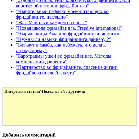
"Задолго до появления классического дайвинга... или
коротко об истории фридайвинга"
"Нырятельный рефлекс млекопитающих во
фридайвинге, наглядно"
"Жак Майоль в каждом из нас…"
"Новая школа фридайвинга, Freedive international"
"Ныряльщицы Ама или фридайвинг по японски"
"Нужны ли навыки фридайвинга дайверу ?"
"Блэкаут и самба, как избежать, что делать
страхующему"
"Баротравмы ушей во фридайвинге. Методы
компенсации давления"
"Партнерство во фридайвинге, спасение жизни
фридайвера после блэкаута"
Интересная статья? Поделись ей с другими:
Добавить комментарий