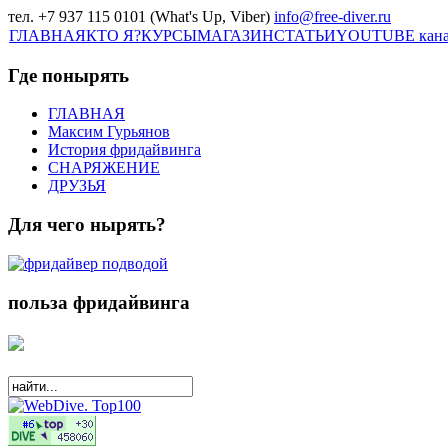
тел. +7 937 115 0101 (What's Up, Viber)
info@free-diver.ru
ГЛАВНАЯ
КТО Я?
КУРСЫ
МАГАЗИН
СТАТЬИ
YOUTUBE кан
Где понырять
ГЛАВНАЯ
Максим Гурьянов
История фридайвинга
СНАРЯЖЕНИЕ
ДРУЗЬЯ
Для чего нырять?
польза фридайвинга