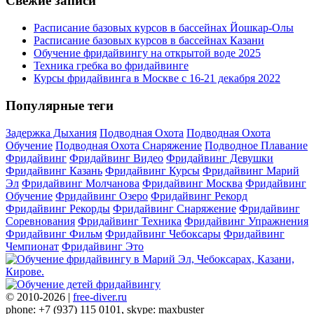
Свежие записи
Расписание базовых курсов в бассейнах Йошкар-Олы
Расписание базовых курсов в бассейнах Казани
Обучение фридайвингу на открытой воде 2025
Техника гребка во фридайвинге
Курсы фридайвинга в Москве с 16-21 декабря 2022
Популярные теги
Задержка Дыхания
Подводная Охота
Подводная Охота
Обучение
Подводная Охота Снаряжение
Подводное Плавание
Фридайвинг
Фридайвинг Видео
Фридайвинг Девушки
Фридайвинг Казань
Фридайвинг Курсы
Фридайвинг Марий
Эл
Фридайвинг Молчанова
Фридайвинг Москва
Фридайвинг
Обучение
Фридайвинг Озеро
Фридайвинг Рекорд
Фридайвинг Рекорды
Фридайвинг Снаряжение
Фридайвинг
Соревнования
Фридайвинг Техника
Фридайвинг Упражнения
Фридайвинг Фильм
Фридайвинг Чебоксары
Фридайвинг
Чемпионат
Фридайвинг Это
© 2010-2026 |
free-diver.ru
phone: +7 (937) 115 0101, skype: maxbuster