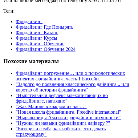
Или на любой мессенджер по телефону 8-937-115-01-01
Теги:
Фридайвинг
Фридайвинг Где Понырять
Фридайвинг Казань
Фридайвинг Курсы
Фридайвинг Обучение
Фридайвинг Обучение 2024
Похожие материалы
Фридайвинг погружение… или о психологических
аспектах фридайвинга, часть 1 Бассейн.
"Задолго до появления классического дайвинга... или
коротко об истории фридайвинга"
"Нырятельный рефлекс млекопитающих во
фридайвинге, наглядно"
"Жак Майоль в каждом из нас…"
"Новая школа фридайвинга, Freedive international"
"Ныряльщицы Ама или фридайвинг по японски"
"Нужны ли навыки фридайвинга дайверу ?"
"Блэкаут и самба, как избежать, что делать
страхующему"