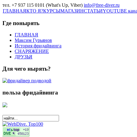
тел. +7 937 115 0101 (What's Up, Viber)
info@free-diver.ru
ГЛАВНАЯ
КТО Я?
КУРСЫ
МАГАЗИН
СТАТЬИ
YOUTUBE кан
Где понырять
ГЛАВНАЯ
Максим Гурьянов
История фридайвинга
СНАРЯЖЕНИЕ
ДРУЗЬЯ
Для чего нырять?
польза фридайвинга