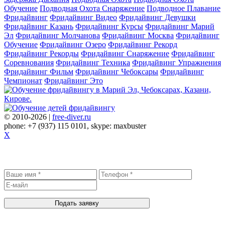
Обучение
Подводная Охота Снаряжение
Подводное Плавание
Фридайвинг
Фридайвинг Видео
Фридайвинг Девушки
Фридайвинг Казань
Фридайвинг Курсы
Фридайвинг Марий
Эл
Фридайвинг Молчанова
Фридайвинг Москва
Фридайвинг
Обучение
Фридайвинг Озеро
Фридайвинг Рекорд
Фридайвинг Рекорды
Фридайвинг Снаряжение
Фридайвинг
Соревнования
Фридайвинг Техника
Фридайвинг Упражнения
Фридайвинг Фильм
Фридайвинг Чебоксары
Фридайвинг
Чемпионат
Фридайвинг Это
© 2010-2026 |
free-diver.ru
phone: +7 (937) 115 0101, skype: maxbuster
X
Записаться