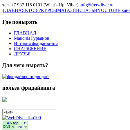
тел. +7 937 115 0101 (What's Up, Viber)
info@free-diver.ru
ГЛАВНАЯ
КТО Я?
КУРСЫ
МАГАЗИН
СТАТЬИ
YOUTUBE кан
Где понырять
ГЛАВНАЯ
Максим Гурьянов
История фридайвинга
СНАРЯЖЕНИЕ
ДРУЗЬЯ
Для чего нырять?
польза фридайвинга