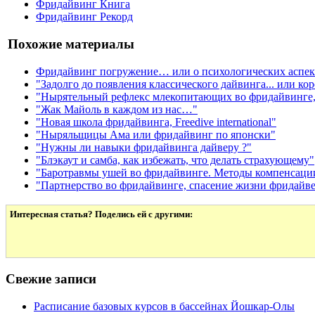
Фридайвинг Книга
Фридайвинг Рекорд
Похожие материалы
Фридайвинг погружение… или о психологических аспекта
"Задолго до появления классического дайвинга... или ко
"Нырятельный рефлекс млекопитающих во фридайвинге,
"Жак Майоль в каждом из нас…"
"Новая школа фридайвинга, Freedive international"
"Ныряльщицы Ама или фридайвинг по японски"
"Нужны ли навыки фридайвинга дайверу ?"
"Блэкаут и самба, как избежать, что делать страхующему"
"Баротравмы ушей во фридайвинге. Методы компенсаци
"Партнерство во фридайвинге, спасение жизни фридайве
Интересная статья? Поделись ей с другими:
Свежие записи
Расписание базовых курсов в бассейнах Йошкар-Олы