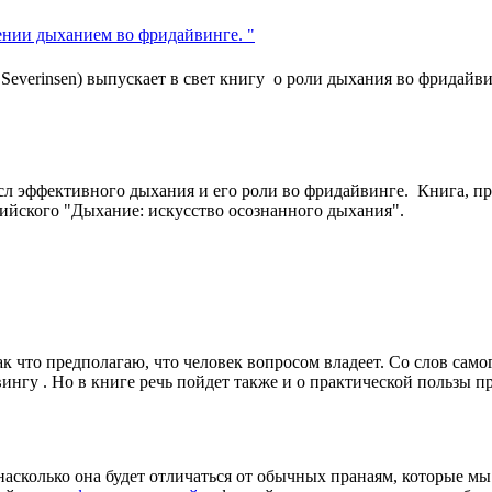
лении дыханием во фридайвинге. "
everinsen) выпускает в свет книгу о роли дыхания во фридайви
л эффективного дыхания и его роли во фридайвинге. Книга, п
английского "Дыхание: искусство осознанного дыхания".
ак что предполагаю, что человек вопросом владеет. Со слов сам
нгу . Но в книге речь пойдет также и о практической пользы 
асколько она будет отличаться от обычных пранаям, которые мы 