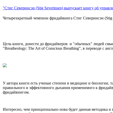
"Стиг Северинсэн (Stig Severinsen) выпускает книгу об управ
Четырехкратный чемпион фридайвинга Стиг Северинсэн (Stig S
Цель книги, донести до фридайверов и "обычных" людей смыс
"Breatheology: The Art of Conscious Breathing", в переводе с 
У автора книги есть ученые степени в медицине и биологии, т
правильного и эффективного дыхания применимого к фридайви
фридайвингом.
Интересно, чем принципиально нова будет данная методика и н