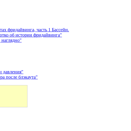
х фридайвинга, часть 1 Бассейн.
ротко об истории фридайвинга"
 наглядно"
и давления"
ра после блэкаута"