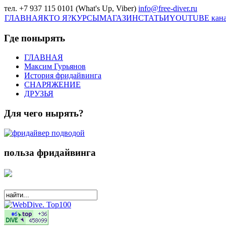
тел. +7 937 115 0101 (What's Up, Viber)
info@free-diver.ru
ГЛАВНАЯ
КТО Я?
КУРСЫ
МАГАЗИН
СТАТЬИ
YOUTUBE кан
Где понырять
ГЛАВНАЯ
Максим Гурьянов
История фридайвинга
СНАРЯЖЕНИЕ
ДРУЗЬЯ
Для чего нырять?
польза фридайвинга