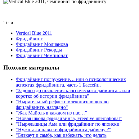
Теги:
Vertical Blue 2011
Фридайвинг
Фридайвинг Молчанова
Фридайвинг Рекорды
Фридайвинг Чемпионат
Похожие материалы
Фридайвинг погружение… или о психологических
аспектах фридайвинга, часть 1 Бассейн.
"Задолго до появления классического дайвинга... или
коротко об истории фридайвинга"
"Нырятельный рефлекс млекопитающих во
фридайвинге, наглядно"
"Жак Майоль в каждом из нас…"
"Новая школа фридайвинга, Freedive international"
"Ныряльщицы Ама или фридайвинг по японски"
"Нужны ли навыки фридайвинга дайверу ?"
"Блэкаут и самба, как избежать, что делать