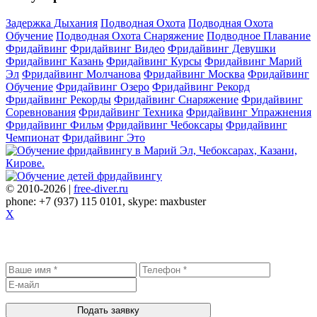
Задержка Дыхания
Подводная Охота
Подводная Охота
Обучение
Подводная Охота Снаряжение
Подводное Плавание
Фридайвинг
Фридайвинг Видео
Фридайвинг Девушки
Фридайвинг Казань
Фридайвинг Курсы
Фридайвинг Марий
Эл
Фридайвинг Молчанова
Фридайвинг Москва
Фридайвинг
Обучение
Фридайвинг Озеро
Фридайвинг Рекорд
Фридайвинг Рекорды
Фридайвинг Снаряжение
Фридайвинг
Соревнования
Фридайвинг Техника
Фридайвинг Упражнения
Фридайвинг Фильм
Фридайвинг Чебоксары
Фридайвинг
Чемпионат
Фридайвинг Это
© 2010-2026 |
free-diver.ru
phone: +7 (937) 115 0101, skype: maxbuster
X
Записаться