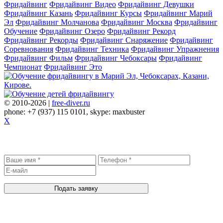
Фридайвинг
Фридайвинг Видео
Фридайвинг Девушки
Фридайвинг Казань
Фридайвинг Курсы
Фридайвинг Марий
Эл
Фридайвинг Молчанова
Фридайвинг Москва
Фридайвинг
Обучение
Фридайвинг Озеро
Фридайвинг Рекорд
Фридайвинг Рекорды
Фридайвинг Снаряжение
Фридайвинг
Соревнования
Фридайвинг Техника
Фридайвинг Упражнения
Фридайвинг Фильм
Фридайвинг Чебоксары
Фридайвинг
Чемпионат
Фридайвинг Это
© 2010-2026 |
free-diver.ru
phone: +7 (937) 115 0101, skype: maxbuster
X
Записаться