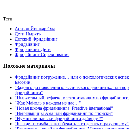
Теги:
Астрон Йошкар Ола
Дети Нырять
Детский Фридайвинг
Фридайвинг
Фридайвинг Дети
Фридайвинг Соревнования
Похожие материалы
Фридайвинг погружение… или о психологических аспект
Бассейн.
"Задолго до появления классического дайвинга... или ко
фридайвинга"
"Нырятельный рефлекс млекопитающих во фридайвинге,
"Жак Майоль в каждом из нас…"
"Новая школа фридайвинга, Freedive international"
"Ныряльщицы Ама или фридайвинг по японски"
"Нужны ли навыки фридайвинга дайверу ?"
"Блэкаут и самба, как избежать, что делать страхующему"
"Баротравмы ушей во фридайвинге. Методы компенсаци