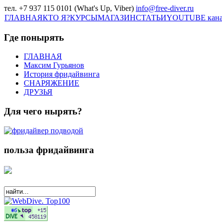
тел. +7 937 115 0101 (What's Up, Viber)
info@free-diver.ru
ГЛАВНАЯ
КТО Я?
КУРСЫ
МАГАЗИН
СТАТЬИ
YOUTUBE кан
Где понырять
ГЛАВНАЯ
Максим Гурьянов
История фридайвинга
СНАРЯЖЕНИЕ
ДРУЗЬЯ
Для чего нырять?
польза фридайвинга