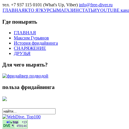
тел. +7 937 115 0101 (What's Up, Viber)
info@free-diver.ru
ГЛАВНАЯ
КТО Я?
КУРСЫ
МАГАЗИН
СТАТЬИ
YOUTUBE кан
Где понырять
ГЛАВНАЯ
Максим Гурьянов
История фридайвинга
СНАРЯЖЕНИЕ
ДРУЗЬЯ
Для чего нырять?
польза фридайвинга