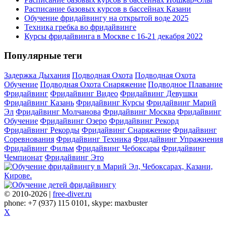
Расписание базовых курсов в бассейнах Казани
Обучение фридайвингу на открытой воде 2025
Техника гребка во фридайвинге
Курсы фридайвинга в Москве с 16-21 декабря 2022
Популярные теги
Задержка Дыхания
Подводная Охота
Подводная Охота
Обучение
Подводная Охота Снаряжение
Подводное Плавание
Фридайвинг
Фридайвинг Видео
Фридайвинг Девушки
Фридайвинг Казань
Фридайвинг Курсы
Фридайвинг Марий
Эл
Фридайвинг Молчанова
Фридайвинг Москва
Фридайвинг
Обучение
Фридайвинг Озеро
Фридайвинг Рекорд
Фридайвинг Рекорды
Фридайвинг Снаряжение
Фридайвинг
Соревнования
Фридайвинг Техника
Фридайвинг Упражнения
Фридайвинг Фильм
Фридайвинг Чебоксары
Фридайвинг
Чемпионат
Фридайвинг Это
© 2010-2026 |
free-diver.ru
phone: +7 (937) 115 0101, skype: maxbuster
X