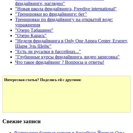
фридайвинге, наглядно"
"Новая школа фридайвинга, Freedive international"
"Тренировки во фридайвинге: бег"
Тренировки по фридайвингу на открытой воде:
упражнения
"Озеро Табашино"
"Озеро Карась"
"Неделя фридайвинга в Only One Apnea Center, Египет,
Шарм Эль Шейк"
"Есть ли русалки в бассейнах..."
"Глубинные курсы фридайвинга, видео зарисовка"
Что такое фридайвинг ? Вопросы и ответы!
Интересная статья? Поделись ей с другими:
Свежие записи
Расписание базовых курсов в бассейнах Йошкар-Олы