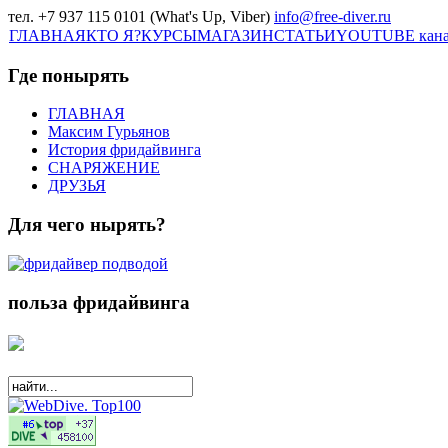
тел. +7 937 115 0101 (What's Up, Viber)
info@free-diver.ru
ГЛАВНАЯ
КТО Я?
КУРСЫ
МАГАЗИН
СТАТЬИ
YOUTUBE кан
Где понырять
ГЛАВНАЯ
Максим Гурьянов
История фридайвинга
СНАРЯЖЕНИЕ
ДРУЗЬЯ
Для чего нырять?
польза фридайвинга