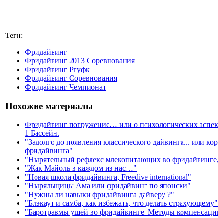
Теги:
Фридайвинг
Фридайвинг 2013 Соревнования
Фридайвинг Ргуфк
Фридайвинг Соревнования
Фридайвинг Чемпионат
Похожие материалы
Фридайвинг погружение… или о психологических аспект
1 Бассейн.
"Задолго до появления классического дайвинга... или ко
фридайвинга"
"Нырятельный рефлекс млекопитающих во фридайвинге,
"Жак Майоль в каждом из нас…"
"Новая школа фридайвинга, Freedive international"
"Ныряльщицы Ама или фридайвинг по японски"
"Нужны ли навыки фридайвинга дайверу ?"
"Блэкаут и самба, как избежать, что делать страхующему"
"Баротравмы ушей во фридайвинге. Методы компенсаци